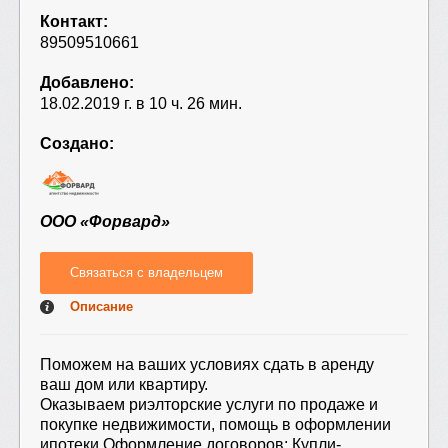
Контакт:
89509510661
Добавлено:
Вложение
(2MB -
18.02.2019 г. в 10 ч. 26 мин.
doc,docx,pdf,zip,rar,jpg,png,bmp,JPG,PNG)
Создано:
ООО «Форвард»
Связаться с владельцем
Отправить
Описание
Поможем на ваших условиях сдать в аренду
ваш дом или квартиру.
Оказываем риэлторские услуги по продаже и
покупке недвижимости, помощь в оформлении
ипотеки.Оформление договоров: Купли-