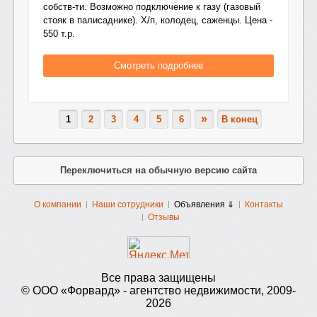
собств-ти. Возможно подключение к газу (газовый
стояк в палисаднике). Х/п, колодец, саженцы. Цена -
550 т.р.
Смотреть подробнее
»
1
2
3
4
5
6
В конец
Переключиться на обычную версию сайта
О компании
Наши сотрудники
Объявления ⇓
Контакты
Отзывы
Все права защищены
© ООО «Форвард» - агентство недвижимости, 2009-
2026